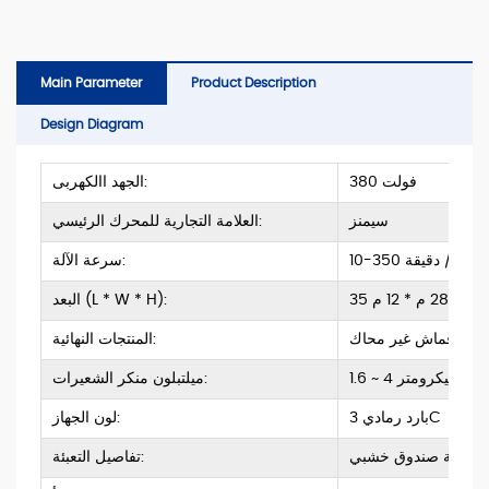
Main Parameter
Product Description
Design Diagram
380 فولت
الجهد االكهربى:
سيمنز
العلامة التجارية للمحرك الرئيسي:
10-350 م / دقيقة
سرعة الآلة:
35 م * 28 م * 12 م
البعد (L * W * H):
قماش غير محاك
المنتجات النهائية:
1.6 ~ 4 ميكرومتر
ميلتبلون منكر الشعيرات:
بارد رمادي 3C
لون الجهاز:
حزمة صندوق خشبي
تفاصيل التعبئة: