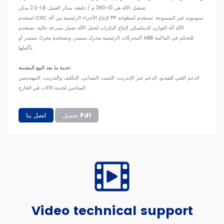
تشغيل الآلة هي 10-350 م / دقيقة، منكر الفتيل: 1.8-2.3 منكر
استخدم CNC لإنتاج الأجزاء الرئيسية من آلة PP سبونبوند غير المنسوجة. تستخدم أسطوانة
الآلة آلة التوازن الديناميكي لإنتاج البكرات لجعل الآلة تعمل بسرعة عالية، تستخدم
المحركات الرئيسية محرك سيمنز، وتستخدم محرك سيمنز أو ABB للتحكم في الماكينة
بأكملها .
خدمة ما بعد البيع المقدمة:
الدعم الفني للفيديو، الدعم عبر الإنترنت، التثبيت الميداني، التكليف والتدريب، المهندسين
المتاحين لخدمة الآلات في الخارج
تحميل Pdf
اتصل بنا
Video technical support