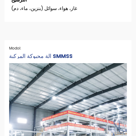
الترشيح
غاز، هواء، سوائل (بنزين، ماء، دم)
Modol:
آلة محبوكة المركبة SMMSS