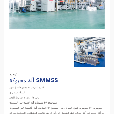
وحدة:
آلة محبوكة SMMSS
قدرة العرض: 4 مجموعات / شهر
الميناء: شنغهاي
شروط الدفع: TT.LC ، وغيرها
تطبيقات آلة النسيج غير المنسوج PP سبونبوند
تستخدم آلة الأقمشة غير المنسوجة PP سبونبوند لإنتاج القماش غير المنسوج PP سبونبوند.
مع آلة القطع في آلتنا، يمكن قطع القماش إلى أي عرض لتناسب المتطلبات المختلفة. سرعة