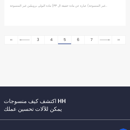
مادة البولي بروبيلين غير المنسوجة (PP غير المنسوجة) عبارة عن مادة خفيفة ال...
‹‹
3
4
5
6
7
››
اكتشف كيف منسوجات HH
يمكن للآلات تحسين عملك