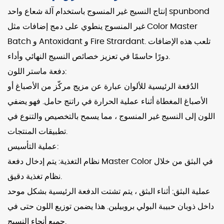
إنتاج النسيج غير المنسوج باستخدام
آلة شعاع واحد spunbond
غير المنسوج
ينطوي على دمج إضافات مثل Color Master
Batch و Antoxidant و Fire Strardant. تلعب هذه الإضافات
دورًا حاسمًا في تعزيز خصائص النسيج النهائي وأداء.
دفعة ماستر اللون:
الدُفعة الرئيسية للألوان عبارة عن مزيج مركّز من الأصباغ أو
الأصباغ المغطاة أثناء عملية الحرارة في راتنج حامل. فهو يضفي
اللون إلى النسيج غير المنسوج ، مما يسمح بالتخصيص والتنوع في
تطبيقات المنتجات.
عملية التأسيس:
نظام التغذية: يتم إدخال دفعة Master Color في البثق من خلال
نظام تغذية دقيق.
عملية البثق: أثناء البثق ، يتم تشتت الدفعة الرئيسية بشكل موحد
داخل ذوبان حبيبة البولي بروبيلين. هذا يضمن توزيع اللون حتى في
جميع أنحاء النسيج.