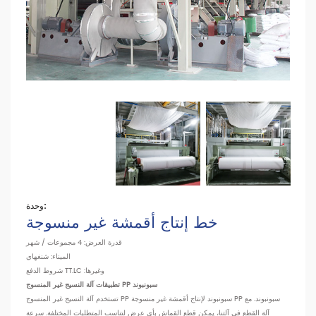
وحدة:
خط إنتاج أقمشة غير منسوجة
قدرة العرض: 4 مجموعات / شهر
الميناء: شنغهاي
شروط الدفع TT.LC :وغيرها
تطبيقات آلة النسيج غير المنسوج PP سبونبوند
تستخدم آلة النسيج غير المنسوج PP سبونبوند لإنتاج أقمشة غير منسوجة PP سبونبوند. مع
آلة القطع في آلتنا، يمكن قطع القماش بأي عرض لتناسب المتطلبات المختلفة. سرعة