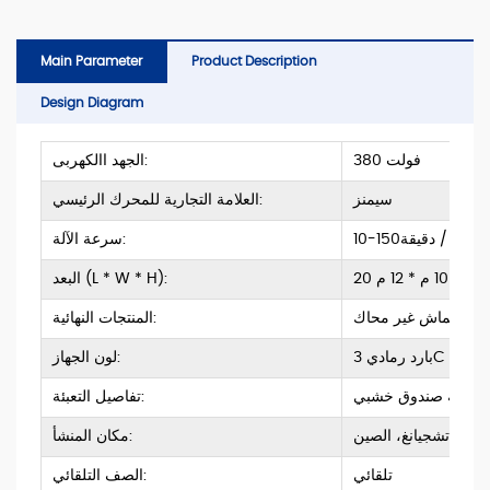
Main Parameter
Product Description
Design Diagram
380 فولت
الجهد االكهربى:
سيمنز
العلامة التجارية للمحرك الرئيسي:
10-150م / دقيقة
سرعة الآلة:
20 م * 10 م * 12 م
البعد (L * W * H):
قماش غير محاك
المنتجات النهائية:
بارد رمادي 3C
لون الجهاز:
حزمة صندوق خشبي
تفاصيل التعبئة:
تشجيانغ، الصين
مكان المنشأ:
تلقائي
الصف التلقائي: