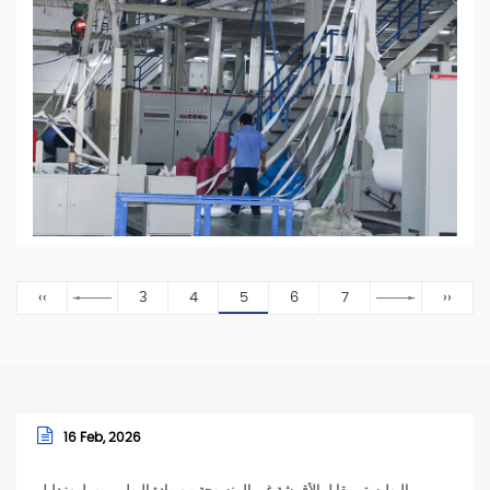
‹‹
3
4
5
6
7
››
16 Feb, 2026