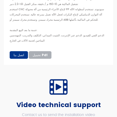
تشغيل الماكينة هي 10-150 م / دقيقة، منكر الفتيل: 1.8-2.3 دنير
استخدم CNC لإنتاج الأجزاء الرئيسية من آلة محبوكة PP سبونبوند. تستخدم أسطوانة الآلة
آلة التوازن الديناميكي لإنتاج البكرات لجعل الآلة تعمل بسرعة عالية. تستخدم المحركات
الرئيسية محرك سيمنز، وتستخدم محرك سيمنز أو ABB للتحكم في الماكينة بأكملها.
خدمة ما بعد البيع المقدمة:
الدعم الفني للفيديو، الدعم عبر الإنترنت، التثبيت الميداني، التكليف والتدريب، المهندسين
المتاحين لخدمة الآلات في الخارج
تحميل Pdf
اتصل بنا
Video technical support
Contact us to send the installation video