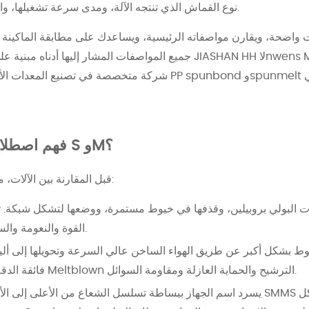
نوع القماش الذي تنتجه الآلة، ومدى سرعة تشغيلها، والصناعات التي تخدمها بشكل أفضل.
ت واضحة، ويقارن مواصفاته الرئيسية، ويساعدك على مطابقة الماكينة ال
جميع المواصفات المشار إليها أدناه مبنية على خطوط الإنتاج التي تقد
شركة متخصصة في تصنيع المعدات الأصلية لآلات الأقمشة غير المنس
فهم اصطلاح التسمية: ما الذي يمثله S وM؟
قبل المقارنة بين الآلات، من المفيد أن نفهم ما تعنيه الحروف:
طبقات Spunbond القوة والنعومة والسلامة الهيكلية.
فائقة الدقة (1.6 ~ 4 ميكرومتر). توفر طبقات Meltblown الترشيح والحماية العازلة ومقاومة السوائل.
يسرد اسم الجهاز ببساطة تسلسل الشعاع من الأعلى إلى الأسفل. على سبيل المثال، ت