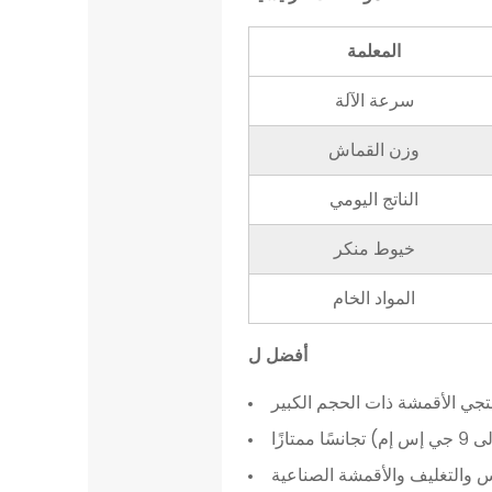
س
ي
المعلمة
ة
سرعة الآلة
2
.
وزن القماش
3
أ
الناتج اليومي
ف
خيوط منكر
ض
ل
المواد الخام
ل
2
أفضل ل
.
4
تجي الأقمشة ذات الحجم الكبير
ا
ازًا
ل
س والتغليف والأقمشة الصناعية
ق