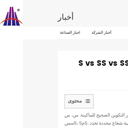
أخبار
أخبار الشركة
اخبار الصناعة
الماكينة غير المنسوجة
محتوى
1
 التكوين الصحيح للماكينة. س، سS،
ف
سسS، SمS، الرسائل القصيرة، سممس - يمكن أن تكون هذه الاختصارات مربكة للوهلة الأولى، ولكن كل منها يمثل بنية شعاع محددة تحدد
ه