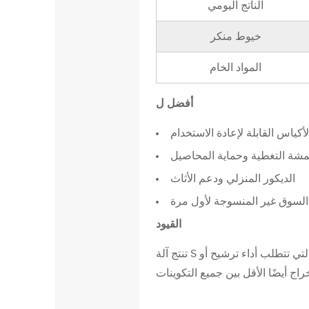
الناتج اليومي
ة
S
خيوط منكر
(
S
المواد الخام
u
n
أفضل ل
b
ياس القابلة لإعادة الاستخدام
o
n
مشة التغطية وحماية المحاصيل
d
الديكور المنزلي ودعم الأثاث
ذ
السوق غير المنسوجة لأول مرة
ا
القيود
ت
ش
تنتج آلة S طبقات سبونبوند فقط. لا يمكنها إنتاج أقمشة منفوخة بالذوبان، مما يعني أنها غير مناسبة للتطبيقات التي تتطلب أداء ترشيح أو
ع
ا
ع