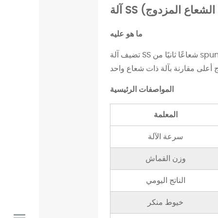
و
ا
ما هو عليه
ح
د
تضيف آلة SS شعاعًا ثانيًا من spunbond. مع وجود عارضتين تعملان معًا، يتم تشكيل شبكة القماش من طبقتين متداخلتين من الخيوط، مما
)
2
.
المواصفات الرئيسية
1
م
المعلمة
ا
سرعة الآلة
ه
و
وزن القماش
ع
ل
الناتج اليومي
ي
خيوط منكر
ه