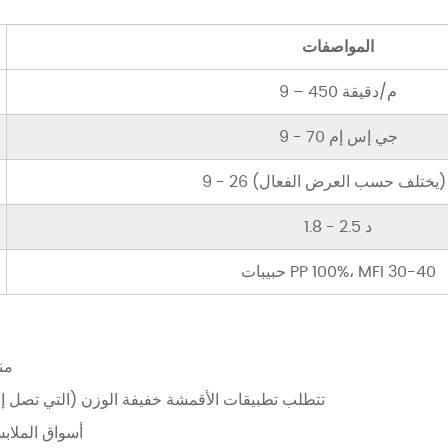
المواصفات
9 – 450 م/دقيقة
9 - 70 جي إس إم
2 طن (يختلف حسب العرض الفعال)
1.8 - 2.5 د
حبيبات PP 100%، MFI 30-40
من
تتطلب تطبيقات الأقمشة خفيفة الوزن (التي تصل إلى 9 جي إس إم) تجانسًا ممت
أسواق الملاب