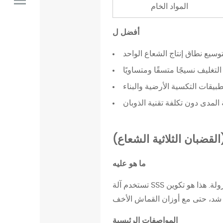
2
المواد الخام
.
2
أفضل ل
ا
وسيع نطاق إنتاج الشعاع الواحد
ل
م
تغليف نسيجًا متسقًا ومتساويًا
و
طبيقات التكسية الأرضية والبناء
ا
المدى دون تكلفة تقنية الذوبان
ص
ف
ا
لقضبان الثلاثية الشعاع)
ت
ا
ما هو عليه
ل
تستخدم آلة SSS ثلاثة عوارض مغزولة. هذا هو تكوين spunbond النقي ذو أعلى إنتاج متاح من HH لاnwens Machinery. ثلاث طبقات من
ر
ئ
ي
المواصفات الرئيسية