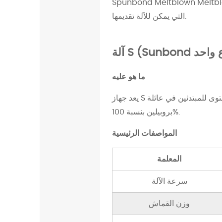
ؤثر عدد الحزم بشكل مباشر على حجم الإخراج وجودة القماش ونطاق التطبيقات
ا
التي يمكن للآلة تقديمها.
ل
ذ
ي
ي
ما هو عليه
م
ث
يعد جهاز S هو التكوين الأكثر مستوى للمبتدئين في عائلة spunbond. إنها تستخدم عارضة سبونبوند واحدة لإنتاج قماش سبونبوند من البولي
ل
بروبيلين بنسبة 100%.
ه
S
المواصفات الرئيسية
و
المعلمة
M
؟
سرعة الآلة
2
آ
وزن القماش
ل