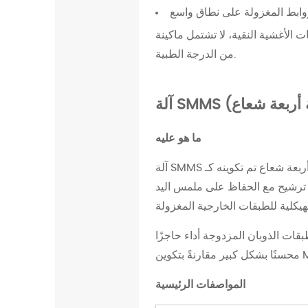
وابط المغزولة على نطاق واسع
ي
 ماكينة SSS على إمكانية الصهر، وبالتالي فهي غير مصممة لإنتاج الأقمشة من الدرجة الترشيح أو
و
من الدرجة الطبية.
د
3
آ
ل
ة
ما هو عليه
S
S
أربعة شعاع
تم تكوينه كـ Spunbond Meltblown Meltblown Spunbond. تعمل
(
 ترشيح مع الحفاظ على ملمس اليد
ا
ل
قات الذوبان المزدوجة أداء حاجزًا
ق
ض
ب
المواصفات الرئيسية
ا