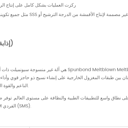
ركزت العمليات بشكل كامل على إنتاج الر
مثل جميع تكوينات الأغشية النقية، لا تشتمل
آلة SMMS (إذابة أربعة شعاع)
آلة SMMS هي
آلة غير منسوجة سبونميلت ذات 
ان بين طبقات المغزول الخارجية على إنشاء نسيج ذو حاجز قوي وأداء
الناعم والقوة الهيكلية للطبقات الخارجية المغزولة.
ا على نطاق واسع للتطبيقات الطبية والنظافة على مستوى العالم. توفر طب
محسنًا بشكل كبير مقارنةً بتكوين M الفردي (SMS).