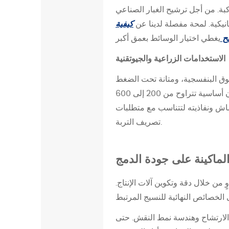
ل
بة. من أجل ترشيح الغبار الصناعي
ح
انيكية. لمحة مفصلة لدينا عن
كيفية
ر
يح
ا
الاستخدامات الزراعية والجيوتقنية
ر
ي
فوق البنفسجية، ومتانة تحت الضغط
2
الميكانيكي. تعتبر الأقمشة غير المنسوجة من مادة البولي بروبيلين والبوليستر المثقوبة بالإبرة - غالبًا بأوزان أساسية تتراوح من 200 إلى 600
.
ماش ونفاذيته لتتناسب مع متطلبات
3
تصريف التربة.
3
.
لماكينة على جودة الدمج
ا
ل
من خلال دقة وتكوين آلات الإنتاج.
د
م
ج
لارتشاح وهندسة نمط النقش. حتى
ا