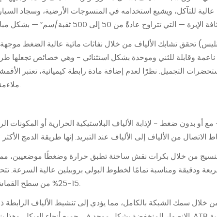
ية للتآكل، ويشيع استخدامه في المنسوجات الأرضية، وسجاد السيارات، 
يس) تحقق تشابك الألياف من خلال نفاثات مائية عالية الضغط موجهة إلى
ناعمة وقابلة للثني وموحدة بشكل استثنائي - وهي خصائص تجعلها طريقة
ضرات التجميل. نظرًا لعدم إضافة مادة رابطة كيميائية، تعتبر الأقمشة ا
ملاءمة لتطبيقات ملامسة الجلد والنظافة.
مع أو بدون ضغط - لإذابة الألياف البلاستيكية الحرارية أو المكونات ا
لنسيج من خلال بكرات نقش ساخنة تطبق حرارة وضغطًا موضعيين، مما 
عة ودقيقة ومناسبة تمامًا لخطوط البولي بروبيلين عالية السرعة. تتح
15-25% من سطح القماش - في التوازن بين القوة والنعومة.
 من خلال سمك الشبكة بالكامل، مما يؤدي إلى تنشيط الألياف الرابطة 
الانصهار المنخفضة بشكل موحد في جميع أنحاء الهيكل. وهذا ينتج نسيجًا ضخمًا وعاليًا وجيد