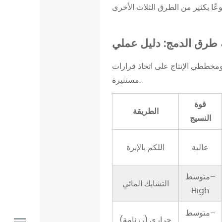
و
ح
ي
 طرق الدمج: دليل عملي
د
ا
ومخططي الإنتاج على اتخاذ قرارات
ل
مستنيرة.
و
ي
قوة
ب
الطريقة
النسيج
غ
ي
عالية
اللكم بالإبرة
ر
ا
متوسط–
ل
التشابك المائي
High
م
ن
متوسط–
س
حراري (رزنامة)