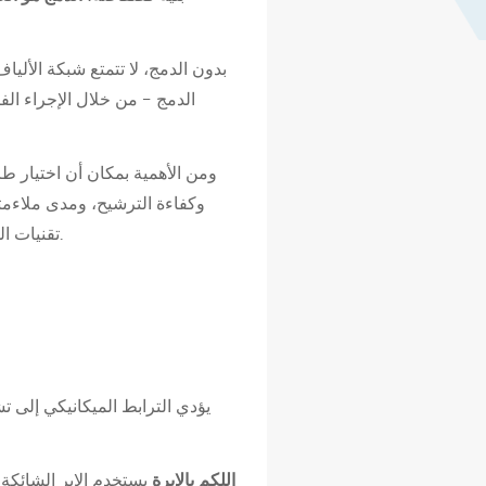
بدون الدمج، لا تتمتع شبكة الأليا
الدمج - من خلال الإجراء الف
ومن الأهمية بمكان أن اختيار طري
وكفاءة الترشيح، ومدى ملاءمته
تقنيات الدمج يعد أمرًا ضروريًا لأي شخص يقوم بتصميم خط إنتاج غير منسوج أو اختيار قماش لاستخدام نهائي محدد.
يؤدي الترابط الميكانيكي إلى تشا
اللكم بالإبرة
يستخدم الإبر الشائكة 