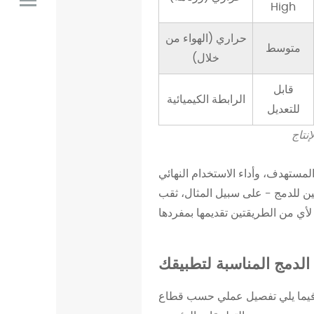
High
و
ج
حراري (الهواء من
متوسط
2
خلال)
.
1
قابل
الرابطة الكيميائية
1
للتعديل
.
نتاج
ا
ل
المستهدف، وأداء الاستخدام النهائي
د
تين للدمج - على سبيل المثال، ثقب
م
ج
ا
ل
الدمج المناسبة لتطبيقك
م
ة. فيما يلي تفصيل عملي حسب قطاع
ي