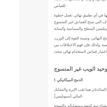
و
للقياس.
ا
ل
امها في أي تطبيق نهائي. تعمل خطوة
د
لياف التي تمنح القماش غير المنسوج
م
ج
ج النهائي، ونسبة القوة إلى الوزن،
غ
ية. ولذلك فإن فهم الاختلافات بين
ي
ر
ا
ل
توحيد الويب غير المنسوج
م
ن
1. الدمج الميكانيكي
س
 السائدتان هما ثقب الإبرة والتشابك
و
المائي (سبونليس).
ج
و
شاء بنية كثيفة ومتشابكة. والنتيجة