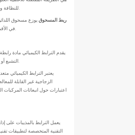
للنظافة وطبقات الحصول على الحفاضات ومنتجات العزل الحراري حيث تعد النعومة ونفاذية الهواء أمرًا بالغ الأهمية.
ربط المسحوق
يوزع مسحوق اللدائن 
في الأقمشة خفيفة الوزن ذات البنية المفتوحة وتحظى بالقبول كبديل فعال من حيث التكلفة لمزج الألياف الرابطة.
يقدم الترابط الكيميائي مادة رابطة
التشبع أو الرش أو الطباعة أو تطبيق الرغوة. عند المعالجة، يقوم الرابط بسد تقاطعات الألياف وإنشاء شبكة مرتبطة.
يعتبر الترابط الكيميائي متع
الزجاجية غير القابلة للمعال
اعتبارات حول انبعاثات المركبات ا
يعمل الترابط بالمذيبات على إذاب
التقنية المتخصصة لتطبيقات تقنية 