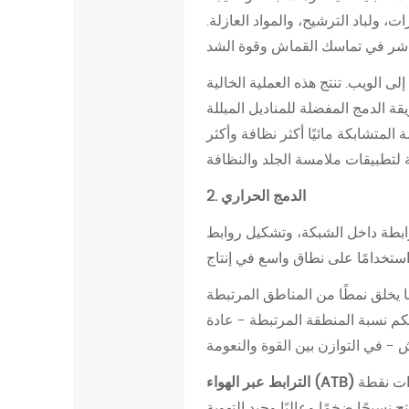
ل
ولباد الترشيح، والمواد العازلة.
م
ا
 الويب. تنتج هذه العملية الخالية
ذ
 الدمج المفضلة للمناديل المبللة
ا
لمتشابكة مائيًا أكثر نظافة وأكثر
ه
و
م
2. الدمج الحراري
ه
لرابطة داخل الشبكة، وتشكيل روابط
م
2
ا
يخلق نمطًا من المناطق المرتبطة
ل
كم نسبة المنطقة المرتبطة - عادة
ط
ر
ق
ذات نقطة
الترابط عبر الهواء (ATB)
ا
 التهوية. ATB هي الطريقة المفضلة للأغطية العلوية