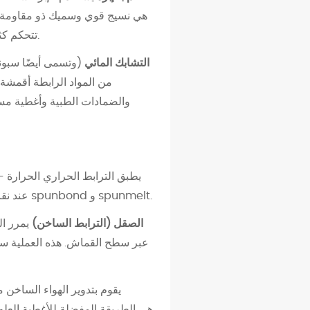
هي نسيج قوي وسميك ذو مقاومة عال
تتحكم كثافة الإبرة — التي تتراوح عادةً من 50 إلى 500 ثقبة/سم² — بشكل مباشر في تماسك القماش وقوة الشد.
التشابك المائي
(وتسمى أيضًا سبونل
من المواد الرابطة أقمشة 
والضمادات الطبية وأغطية مستح
يطبق الترابط الحراري الحرارة - 
عند نقاط الاتصال من الألياف إلى الألياف عند التبريد. إنها طريقة الدمج الأكثر استخدامًا على نطاق واسع في إنتاج spunbond و spunmelt.
الصقل (الترابط الساخن)
يمرر ا
عبر سطح القماش. هذه العملية سري
يقوم بتدوير الهواء الساخن