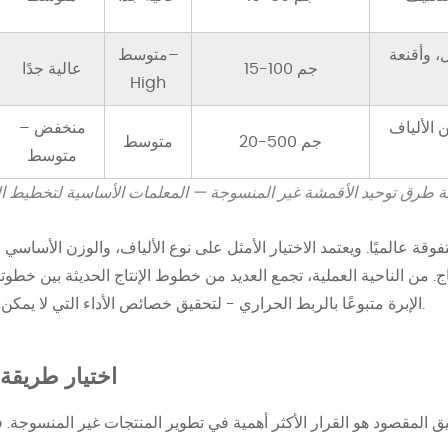
، وأقنعة
متوسط–
15-100 جم
عالية جدًا
High
 الألياف
منخفض –
20-500 جم
متوسط
متوسط
ة طرق توحيد الأقمشة غير المنسوجة — المعلمات الأساسية لتخطيط الإ
وقة عالميًا. ويعتمد الاختيار الأمثل على نوع الألياف، والوزن الأساسي 
. من الناحية العملية، تجمع العديد من خطوط الإنتاج الحديثة بين خطو
الإبرة متبوعًا بالربط الحراري - لتحقيق خصائص الأداء التي لا يمكن لأي من الطريقتين تقديمها بمفردها.
اختيار طريقة 
ق المقصود هو القرار الأكثر أهمية في تطوير المنتجات غير المنسوج