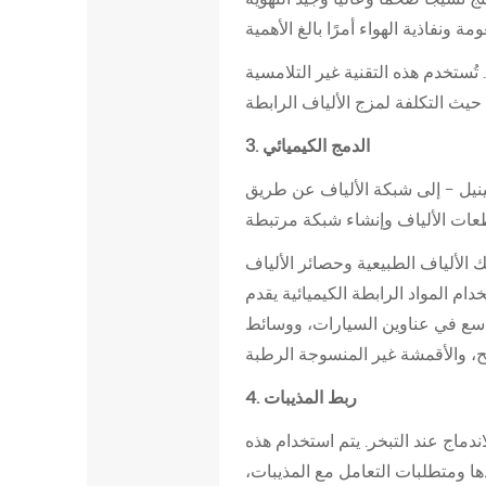
ل
أ
ُستخدم هذه التقنية غير التلامسية
ر
ب
ع
3. الدمج الكيميائي
ة
فينيل - إلى شبكة الألياف عن طريق
ا
ل
ر
ك الألياف الطبيعية وحصائر الألياف
ئ
دام المواد الرابطة الكيميائية يقدم
ي
 واسع في عناوين السيارات، ووسائط
س
ي
4. ربط المذيبات
ة
ل
ندماج عند التبخر. يتم استخدام هذه
ت
دها ومتطلبات التعامل مع المذيبات،