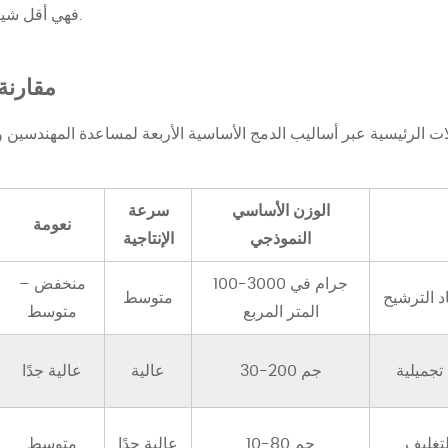
فهي أقل شيوعًا بكثير من الطرق الثلاث الأخرى.
مقارنة
ت الرئيسية عبر أساليب الدمج الأساسية الأربعة لمساعدة المهندسين 
الوزن الأساسي
سرعة
نعومة
النموذجي
الإنتاجية
100-3000 جرام في
منخفض –
د الترشيح
متوسط
المتر المربع
متوسط
تجميلية
30-200 جم
عالية
عالية جدًا
لتغليف
10-80 جم
عالية جدًا
متوسط