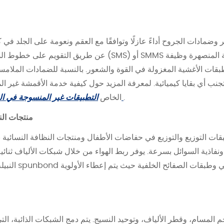
 وضمادات الجروح أداءً عازلًا وتوافقًا مع العقم ونعومة على الجلد في ك
عن طريق التقويم على خطوط الذوبان عبر الرسائل النصية القصيرة
طبقات الأغشية المغزولة في القوة والشعور. بالنسبة للضمادات الملام
تجنب أي بقايا كيميائية. لمعرفة المزيد حول كيفية خدمة الأقمشة غير الم
.
التطبيقات غير المنسوجة في المجالات الصحية والطبية والصناعية
الخاص
منتجات الن
قات التوزيع والتوزيع في حفاضات الأطفال ومنتجات النظافة النسائية ن
ونفاذية السوائل بسرعة. يوفر ربط الهواء من خلال شبكات الألياف ثنائية المكونات - باست
النبيلة والمفتوح