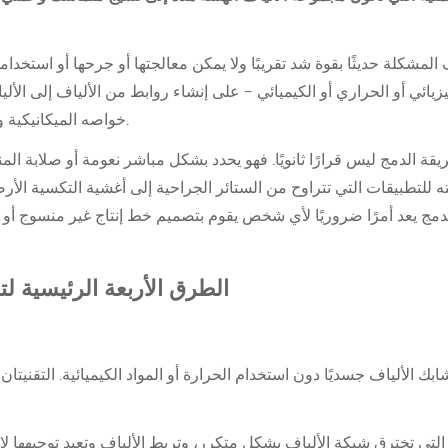
ف المشكلة حديثًا بقوة شد تقريبًا ولا يمكن معالجتها أو جرحها أو استخد
يزيائي أو الحراري أو الكيميائي - على إنشاء روابط من الألياف إلى الأ
خواصه الميكانيكية وملمس السطح والمسامية والمتانة.
قة الدمج ليس قرارًا ثانويًا. فهو يحدد بشكل مباشر نعومة أو صلابة المنت
 للتطبيقات التي تتراوح من الستائر الجراحية إلى أغشية التكسية الأرض
الطرق الأربعة الرئيسية ل
بك الألياف جسديًا دون استخدام الحرارة أو المواد الكيميائية. التقنيتان
التي تخترق شبكة الألياف بشكل متكرر، وتربط الألياف وتعيد توجيهها لإن