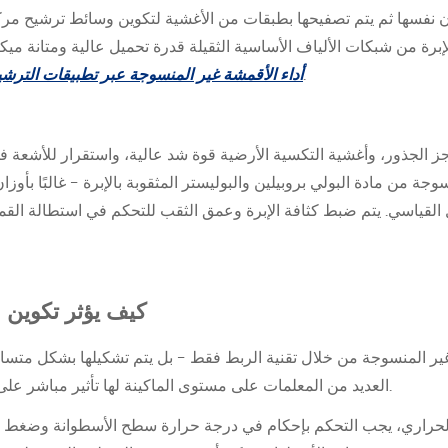
 نفسها ثم يتم تصفيحها بطبقات من الأغشية لتكوين وسائط ترشيح مرك
لإبرة من شبكات الألياف الأساسية الثقيلة قدرة تحميل عالية ومتانة ميك
يغطي اختيار الوسائط بعمق أكبر.
أداء الأقمشة غير المنسوجة عبر تطبيقات الترش
 الجذور، وأغشية التكسية الأرضية قوة شد عالية، واستقرار للأشعة 
حل القياسي. يتم ضبط كثافة الإبرة وعمق الثقب للتحكم في استطالة الق
كيف يؤثر تكوين ا
 غير المنسوجة من خلال تقنية الربط فقط - بل يتم تشكيلها بشكل متساوٍ 
العديد من المعلمات على مستوى الماكينة لها تأثير مباشر على الخصائص النهائية للنسيج المرتبط.
الحراري، يجب التحكم بإحكام في درجة حرارة سطح الأسطوانة وضغط ا