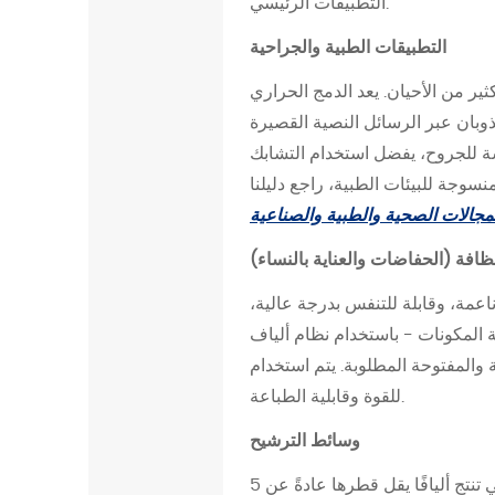
التطبيقات الرئيسي.
ك
ا
التطبيقات الطبية والجراحية
ن
ثير من الأحيان. يعد الدمج الحراري
ي
ك
 (SMS) أو SMMS هو النهج السائد، حيث توفر الطبقة المنصهرة وظيفة
ي
سة للجروح، يفضل استخدام التشابك
2
نسوجة للبيئات الطبية، راجع دليلنا
.
2
ظافة (الحفاضات والعناية بالنساء)
2
.
اعمة، وقابلة للتنفس بدرجة عالية،
ا
خدام نظام ألياف PP/PE غمد/أساسي - البنية
ل
ة المطلوبة. يتم استخدام spunbond المرتبط بالتقويم للغلاف الخارجي وطبقات الصفائح الخلفية حيث يتم إعطاء الأولوية
د
للقوة وقابلية الطباعة.
م
وسائط الترشيح
ج
ا
يعتمد أداء الترشيح على حجم المسام، وقطر الألياف، وتوحيد النسيج. يتم دمج الشبكات الذائبة، التي تنتج أليافًا يقل قطرها عادةً عن 5