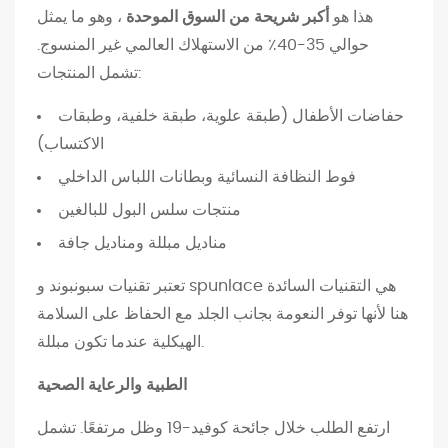
هذا هو
أكبر شريحة من السوق الموحدة
، وهو ما يمثل
م
حوالي 35-40٪ من الاستهلاك العالمي غير المنسوج.
ن
تشمل المنتجات:
س
و
حفاضات الأطفال (طبقة علوية، طبقة خلفية، وطبقات
ج
الاكتساب)
ة
فوط النظافة النسائية وبطانات اللباس الداخلي
2
.
منتجات سلس البول للبالغين
1
مناديل مبللة ومناديل جافة
ا
تعتبر تقنيات سبونبوند و spunlace هي التقنيات السائدة
ل
هنا لأنها توفر النعومة بجانب الجلد مع الحفاظ على السلامة
ن
الهيكلية عندما تكون مبللة.
ظ
ا
الطبية والرعاية الصحية
ف
ة
ارتفع الطلب خلال جائحة كوفيد-19 وظل مرتفعًا. تشمل