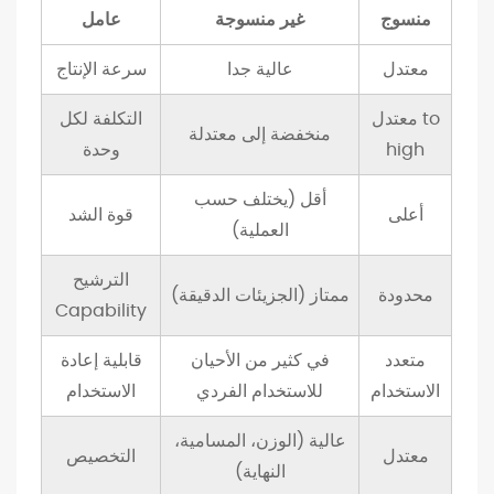
ا
منسوج
غير منسوجة
عامل
ل
معتدل
عالية جدا
سرعة الإنتاج
أ
ر
معتدل to
التكلفة لكل
ض
منخفضة إلى معتدلة
high
وحدة
ي
ة
أقل (يختلف حسب
أعلى
قوة الشد
و
العملية)
ا
ل
الترشيح
محدودة
ممتاز (الجزيئات الدقيقة)
ه
Capability
ن
متعدد
في كثير من الأحيان
قابلية إعادة
د
الاستخدام
للاستخدام الفردي
الاستخدام
س
ة
عالية (الوزن، المسامية،
معتدل
التخصيص
ا
النهاية)
ل