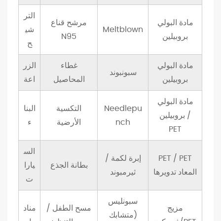
ف
التر
مادة البولي
مرشح قناع
ا
Meltblown
شي
بروبيلين
N95
ت
ح
ا
ل
مادة البولي
غطاء
الزر
سبونبوند
ر
بروبيلين
المحاصيل
اعة
ئ
مادة البولي
ي
Needlepu
التكسية
البنا
بروبيلين /
س
nch
الأرضية
ء
PET
ي
ة
الس
4
PET / PET
إبرة لكمة /
بطانة الجذع
يارا
ك
المعاد تدويرها
ثيرمبوند
ت
ي
ف
سبونليس
مزيج
مسح الطفل /
مناد
ي
(متشابك