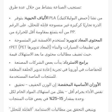
م
ن
تستجيب الصناعة بنشاط من خلال عدة طرق:
س
الألياف الحيوية:
يتوفر PLA (حمض البوليلاكتيك) من نشا
و
الذرة تجاريًا كركيزة غير منسوجة قابلة للتحلل، على الرغم
ج
من أنه يتمتع بمقاومة أقل للحرارة من PP.
ة
المحتوى المعاد تدويره:
تُستخدم الأقمشة غير المنسوجة
م
ق
rPET (PET المعاد تدويرها) في تطبيقات السيارات والبناء
ا
حيث تضيف مطالبات محتوى ما بعد الاستهلاك قيمة.
ب
برامج الاسترداد:
بدأت بعض الشركات المصنعة
ل
للحفاضات في أوروبا في تجربة إعادة تدوير الحلقة المغلقة
ا
للمنتجات الماصة المستخدمة.
ل
الأوزان الأساسية المخفضة:
إن الوزن الخفيف - تحقيق
أ
نفس الأداء بجرام أقل - يقلل من استهلاك المواد الخام لكل
ق
في بعض فئات المنتجات.
وحدة بمقدار
15-25%
م
ش
وينبغي التحقق من مطالبات الاستدامة. "القابلة للتحلل"