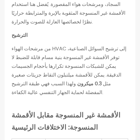
السجاد، ومرشحات هواء المقصورة. يُفضل هنا استخدام
ص
الأقمشة غير المنسوجة المثقوبة بالإبرة والمترابطة حراريًا
ح
نظرًا لخصائصها العازلة للصوت والحرارة.
ي
ة
الترشيح
2
من مرشحات الهواء HVAC إلى ترشيح السوائل الصناعية،
.
توفر الأقمشة غير المنسوجة بنية مسام قابلة للضبط لا
3
يمكن للشبكات المنسوجة تكرارها بأحجام الجسيمات
ا
الدقيقة. يمكن للأقمشة ميلتبلون التقاط جزيئات صغيرة
ل
مثل
0.3 ميكرون
ولهذا السبب فهي طبقة الترشيح
م
المفضلة لحماية الجهاز التنفسي عالية الكفاءة.
ن
س
و
الأقمشة غير المنسوجة مقابل الأقمشة
ج
ا
المنسوجة: الاختلافات الرئيسية
ت