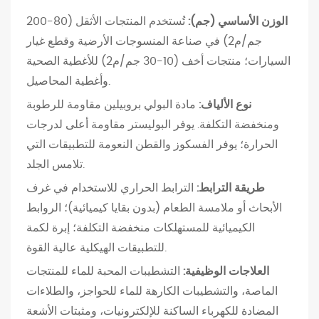
.
الوزن الأساسي (جم):
تُستخدم المنتجات الأثقل (80-200
5
جم/م2) في صناعة المنسوجات الأرضية وقطع غيار
ا
ل
السيارات؛ منتجات أخف (10-30 جم/م2) للأغطية الصحية
س
وأغطية المحاصيل.
ي
نوع الألياف:
مادة البولي بروبيلين مقاومة للرطوبة
ا
ومنخفضة التكلفة. يوفر البوليستر مقاومة أعلى لدرجات
ر
الحرارة؛ يوفر الفسكوز والقطن النعومة للتطبيقات التي
ا
تلامس الجلد.
ت
طريقة الترابط:
الترابط الحراري للاستخدام في غرف
2
الأبحاث أو ملامسة الطعام (بدون بقايا كيميائية)؛ الروابط
.
الكيميائية للمستهلكات منخفضة التكلفة؛ إبرة لكمة
6
للتطبيقات الهيكلية عالية القوة.
ا
العلاجات الوظيفية:
التشطيبات المحبة للماء للمنتجات
ل
الماصة، والتشطيبات الكارهة للماء للحواجز، والطلاءات
ت
ر
المضادة للكهرباء الساكنة للإلكترونيات، ومثبتات الأشعة