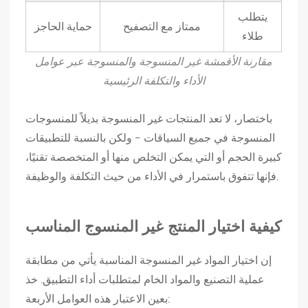
م
يتطلب
ممتاز مع التصفيح
حماية الحاجز
د
طلاء
ن
مقارنة الأقمشة غير المنسوجة والمنسوجة عبر عوامل
ي
الأداء والتكلفة الرئيسية
ة
2
باختصار، لا تعد المنتجات غير المنسوجة بديلاً للمنسوجات
.
المنسوجة في جميع السياقات - ولكن بالنسبة للتطبيقات
4
كبيرة الحجم أو التي يمكن التخلص منها أو المتخصصة تقنيًا،
ا
فإنها تتفوق باستمرار في الأداء من حيث التكلفة والوظيفة.
ل
ز
ر
كيفية اختيار المنتج غير المنسوج المناسب
ا
ع
إن اختيار المواد غير المنسوجة المناسبة يأتي من مطابقة
ة
عملية التصنيع والمواد الخام لمتطلبات أداء التطبيق. خذ
2
بعين الاعتبار هذه العوامل الأربعة: