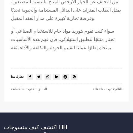
من التخلف عن الخيار الأرخص المتاح. بالنسبة للمصنعين،
ل
يمثل الطلب المتزايد على البدائل المستدامة والحيوية تحديًا
م
وفرصة تجارية كبيرة على مدار العقد المقبل.
ن
س
سواء كنت تقوم بتوريد مواد خام للاستخدام الصناعي أو
و
تختار منتجًا لتطبيق استهلاكي، فإن فهم هذه الأساسيات
ج
يمنحك إطارًا عمليًا لتقييم الجودة والتكلفة والأداء بثقة.
ا
ل
م
ن
شارك هذا:
ا
التالي:لا توجد مقالة تالية
السابق ：لا توجد مقالة سابقة
س
ب
5
ا
ع
اكتشف كيف منسوجات HH