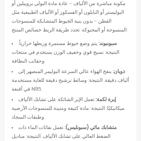
مكونة مباشرة من الألياف - عادة مادة البولي بروبيلين أو
ن
البوليستر أو النايلون أو الفسكوز أو الألياف الطبيعية مثل
س
القطن - بدون بنية الخيوط المتشابكة للمنسوجات
و
المنسوجة أو المحبوكة. تحدد طريقة الربط خصائص المنتج:
ج
"
سبونبوند:
يتم وضع خيوط مستمرة وربطها حرارياً.
2
النتيجة: نسيج قوي وخفيف الوزن يستخدم في منتجات
ا
وحقائب النظافة.
ل
ذوبان:
ينفخ الهواء عالي السرعة البوليمر المنصهر إلى
ف
ألياف دقيقة. النتيجة: وسائط ترشيح دقيقة للغاية مستخدمة
ئ
في أقنعة N95.
ا
إبرة لكمة:
تعمل الإبر الشائكة على تشابك الألياف
ت
ميكانيكيًا. النتيجة: مادة كثيفة ومتينة للمنسوجات الأرضية
ا
وطبقات السجاد.
ل
ر
متشابك مائي (سبونليس):
تعمل نفاثات الماء ذات
ئ
الضغط العالي على تشابك الألياف. النتيجة: مناديل