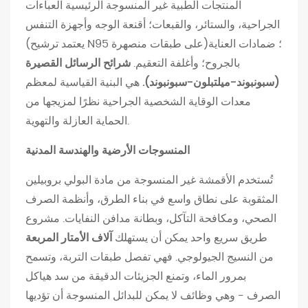
و
المنتجات الطبية غير المنسوجة الرئيسية العباءات
ا
الجراحية، والستائر، والقبعات؛ أقنعة الوجه وأجهزة التنفس
ل
(يعتمد ترشيح N95 على طبقات منصهرة)؛ ضمادات العناية
ع
بالجروح؛ وأغلفة التعقيم.
شرائح الرسائل القصيرة
ن
(سبونبوند-ميلتبلون-سبونبوند).
هي البنية القياسية لمعظم
ا
معدات الوقاية الشخصية الجراحية نظرًا لمزيجها من
ي
الحماية العازلة والتهوية.
ة
المنسوجات الأرضية والهندسة المدنية
ا
ل
تُستخدم الأقمشة غير المنسوجة من مادة البولي بروبيلين
ش
المثقوبة على نطاق واسع في بناء الطرق، وأنظمة الصرف
خ
الصحي، ومكافحة التآكل، وبطانة مدافن النفايات. مشروع
ص
طريق سريع واحد يمكن أن يستهلك
آلاف الأمتار المربعة
ي
من النسيج الجيولوجي. فهي تفصل طبقات التربة، وتسمح
ة
بمرور الماء، وتمنع الجزيئات الدقيقة من سد هياكل
2
الصرف - وهي وظائف لا يمكن للبدائل المنسوجة أن تؤديها
.