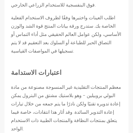
ش
فوق البنفسجية للاستخدام الزراعي الخارجي.
ي
اطلب العينات واختبرها وفقًا لظروف الاستخدام الفعلية
ح
الخاصة بك. ستدرج ورقة بيانات المنتج قوة الشد والوزن
3
الأساسي، ولكن عوامل العالم الحقيقي مثل أداء التماس أو
ا
التصاق الحبر للطباعة أو السلوك بعد التعقيم قد لا يتم
ل
تسجيلها في المواصفات القياسية.
أ
ق
م
اعتبارات الاستدامة
ش
ة
معظم المنتجات التقليدية غير المنسوجة مصنوعة من مادة
غ
البولي بروبيلين - وهو بلاستيك مشتق من البترول يمكن
ي
إعادة تدويره تقنيًا ولكن نادرًا ما يتم جمعه من خلال تيارات
ر
إعادة التدوير السائدة. وقد أثار هذا انتقادات، خاصة فيما
ا
يتعلق بمنتجات النظافة والمنتجات الطبية ذات الاستخدام
ل
الواحد.