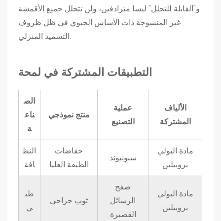
ة
و"القابلة للتحلل" ليسا مترادفين، ولن تتحلل جميع الأقمشة
ا
غير المنسوجة ذات الأساس الحيوي في ظل ظروف
ل
التسميد المنزلي.
م
ن
التطبيقات المشتركة في لمحة
س
و
ج
الص
الألياف
عملية
ة
منتج نموذجي
ناع
المشتركة
التصنيع
:
ة
ا
مادة البولي
حفاضات
النظ
ل
سبونبوند
بروبيلين
الطبقة العليا
افة
ا
خ
صفح
ت
مادة البولي
طب
الرسائل
ثوب جراحي
ل
بروبيلين
ي
القصيرة
ا