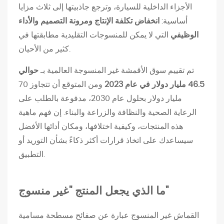
ذ
الأجزاء الداخلية للسيارة، وترجع جاذبيتها إلى ثلاث مزايا
ي
أساسية:
انخفاض تكلفة الإنتاج ومرونة التصميم والأداء
ي
الوظيفي
التي لا يمكن للمنسوجات التقليدية مطابقتها في
ج
كثير من الأحيان.
ع
تم تقييم سوق الأقمشة غير المنسوجة العالمية بـ
حوالي
ل
46.5 مليار دولار في عام 2023
ومن المتوقع أن تتجاوز 70
ا
مليار دولار بحلول عام 2030، مدفوعة بالطلب على
ل
الرعاية الصحية والنظافة والزراعة والبناء. إن فهم ماهية
م
هذه المنتجات، وكيفية اختلافها، ومكان أدائها الأفضل
ن
سيساعدك على اتخاذ قرارات أكثر ذكاءً بشأن التوريد أو
ت
التطبيق.
ج
"
غ
ما الذي يجعل المنتج "غير منسوج"
ي
ر
القماش غير المنسوج عبارة عن صفائح مسطحة مسامية
م