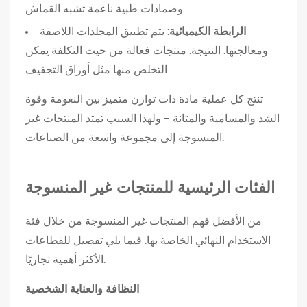
ي
وضمادات طبية ناعمة تشبه القماش.
س
الرابطة الكيميائية:
يتم تطبيق المجلدات اللاصقة
ي
ومعالجتها. النتيجة: منتجات فعالة من حيث التكلفة يمكن
ة
التخلص منها مثل أوراق التجفيف.
ل
ل
تنتج كل عملية مادة ذات توازن متميز بين النعومة وقوة
م
الشد والمسامية والمتانة - ولهذا السبب تمتد المنتجات غير
ن
المنسوجة إلى مجموعة واسعة من الصناعات.
ت
ج
الفئات الرئيسية للمنتجات غير المنسوجة
ا
ت
من الأفضل فهم المنتجات غير المنسوجة من خلال فئة
غ
الاستخدام النهائي الخاصة بها. فيما يلي تفصيل للقطاعات
ي
الأكثر أهمية تجاريًا:
ر
ا
النظافة والعناية الشخصية
ل