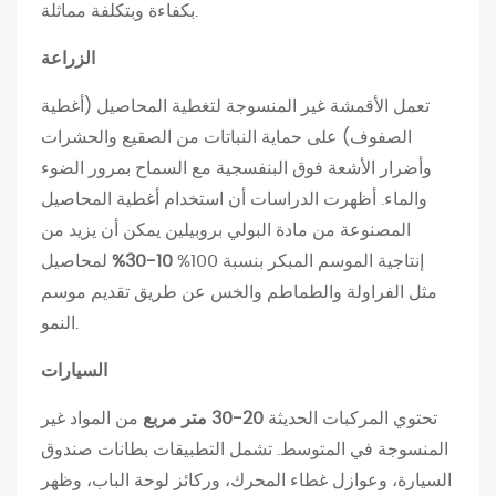
بكفاءة وبتكلفة مماثلة.
2
ا
الزراعة
ل
ط
تعمل الأقمشة غير المنسوجة لتغطية المحاصيل (أغطية
ب
الصفوف) على حماية النباتات من الصقيع والحشرات
ي
وأضرار الأشعة فوق البنفسجية مع السماح بمرور الضوء
ة
والماء. أظهرت الدراسات أن استخدام أغطية المحاصيل
و
المصنوعة من مادة البولي بروبيلين يمكن أن يزيد من
ا
إنتاجية الموسم المبكر بنسبة 100%
10-30%
لمحاصيل
ل
مثل الفراولة والطماطم والخس عن طريق تقديم موسم
ر
النمو.
ع
السيارات
ا
ي
تحتوي المركبات الحديثة
20-30 متر مربع
من المواد غير
ة
المنسوجة في المتوسط. تشمل التطبيقات بطانات صندوق
ا
السيارة، وعوازل غطاء المحرك، وركائز لوحة الباب، وظهر
ل