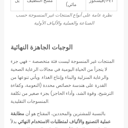
فيسكوز/PET
مسح التنظيف
يل
ة
مائي)
ا
نظرة عامة على أنواع المنتجات غير المنسوجة حسب
خ
الصناعة والعملية والألياف الأولية
ت
ي
ا
الوجبات الجاهزة النهائية
ر
ا
المنتجات غير المنسوجة ليست فئة متخصصة - فهي جزء
ل
لا يتجزأ من الحياة اليومية في مجالات الرعاية الصحية
م
والرعاية المنزلية والبناء وإنتاج الغذاء. ويأتي تنوعها من
ن
القدرة على هندسة خصائص محددة (النعومة، وكفاءة
ت
الترشيح، وقوة الشد، وأداء الحاجز) بجزء صغير من تكلفة
ج
المنسوجات التقليدية.
غ
ي
بالنسبة للمشترين والمحددين، المفتاح هو أن
مطابقة
ر
عملية التصنيع والألياف لمتطلبات الاستخدام النهائي
بدلاً
ا